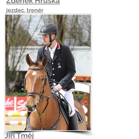
Zdeněk Hruška
jezdec, trenér
Jiří Tměj