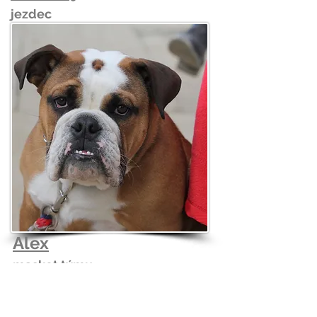
jezdec
Alex
maskot týmu