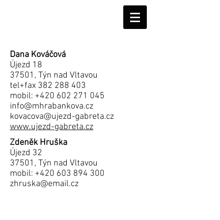
Dana Kováčová
Újezd 18
37501, Týn nad Vltavou
tel+fax
382 288 403
mobil:
+420 602 271 045
info@mhrabankova.cz
kovacova@ujezd-gabreta.cz
www.ujezd-gabreta.cz
Zdeněk Hruška
Újezd 32
37501, Týn nad Vltavou
mobil:
+420 603 894 300
zhruska@email.cz