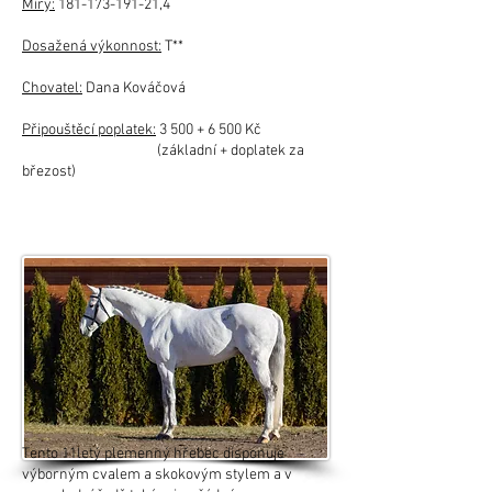
Míry:
181-173-191-21
,4
Dosažená výkonnost:
T**
Chovatel:
Dana Kováčová
Připouštěcí poplatek:
3 500 + 6 500 Kč
(základní + doplatek za
březost)
Tento 11letý plemenný hřebec disponuje
výborným cvalem a skokovým stylem a v