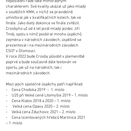
neposlední řadě také mimořádným
charakterem. Své kvality ukázal už jako mladý
v soutěžích KMK, v nichž se pravidelně
umísťoval jak v kvalifikačních kolech, tak ve
finále. Jako 6letý dokonce ve finále zvítězil.
Crosbyho už od 4 let jezdí mladý jezdec Jiří
Tměj, spolu s nímž posbíral mnoho úspěchů
zejména v národních závodech, úspěšně se
prezentoval i na mezinárodních závodech
CSI3* v Olomouci.
V roce 2022 bude Crosby působit v plemenitbě
poprvé a bude současně dále testován ve
sportu, jak už na národních, tak i
mezinárodních závodech.
Mezi jejich společné úspěchy patří například:
- Cena Chodska 2019 – 1. místo
- U25 při Velké ceně Litomyšle 2019 – 1. místo
- Cena Klatov 2018 a 2020 – 1. místo
- Velká cena Opavy 2020 – 2. místo
- Velká cena Zduchovic 2021 – 2. místo
- Cena licentovaných hřebců Martinice 2021
– 1. místo