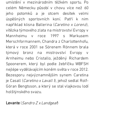
umístění v mezinárodním těžkém sportu. Po
celém Německu působí v chovu více než 60
jeho potomků a je otcem desítek velmi
úspěšných sportovních koní. Patří k nim
například klisna Ballerina (
Caretino x Lorenz
),
vítězka týmového zlata na mistrovství Evropy v
Mannheimu v roce 1997 s Markusem
Merschformannem, Chandra z Charlottenhofu,
která v roce 2001 se Sörenem Rönnem brala
týmový bronz na mistrovství Evropy v
Arnheimu nebo Cristallo, ježděný Richardem
Spoonerem, který byl podle žebříčku WBFSH
nejlépe vydělávajícím koněm světa v roce 2012.
Bezesporu nejvýznamnějším synem Caretina
je Casall (
Caretino x Lavall I
), jehož sedlal Rolf-
Göran Bengtsson, a který se stal vlajkovou lodí
holštýnského svazu.
Levante
(
Sandro Z x Landgeaf
)
Klisna Levante (
Sandro Z x Landgraf I
), matka
Crosbyho DK, narozená v roce 1993, byla
příslušnicí bavorské plemenné knihy. Jejím