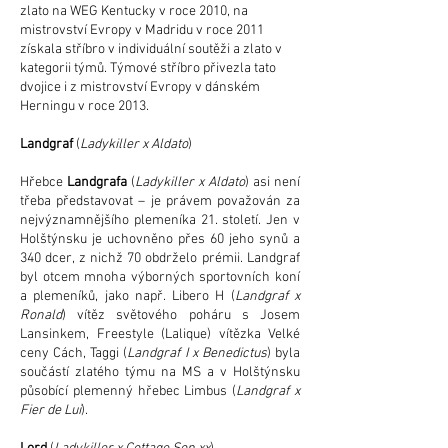
zlato na WEG Kentucky v roce 2010, na
mistrovství Evropy v Madridu v roce 2011
získala stříbro v individuální soutěži a zlato v
kategorii týmů. Týmové stříbro přivezla tato
dvojice i z mistrovství Evropy v dánském
Herningu v roce 2013.
Landgraf
(
Ladykiller x Aldato
)
Hřebce
Landgrafa
(
Ladykiller x Aldato
)
asi není
třeba představovat – je právem považován za
nejvýznamnějšího plemeníka 21. století. Jen v
Holštýnsku je uchovněno přes 60 jeho synů a
340 dcer, z nichž 70 obdrželo prémii. Landgraf
byl otcem mnoha výborných sportovních koní
a plemeníků, jako např. Libero H (
Landgraf x
Ronald
) vítěz světového poháru s Josem
Lansinkem, Freestyle (Lalique) vítězka Velké
ceny Cách, Taggi (
Landgraf I x Benedictus
) byla
součástí zlatého týmu na MS a v Holštýnsku
působící plemenný hřebec Limbus (
Landgraf x
Fier de Lui
).