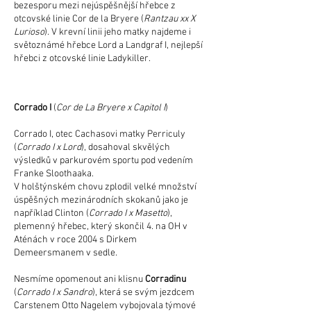
bezesporu mezi nejúspěšnější hřebce z
otcovské linie Cor de la Bryere (
Rantzau xx X
Lurioso
). V krevní linii jeho matky najdeme i
světoznámé hřebce Lord a Landgraf I, nejlepší
hřebci z otcovské linie Ladykiller.
Corrado I
(
Cor de La Bryere x Capitol I
)
Corrado I, otec Cachasovi matky Perriculy
(
Corrado I x Lord
), dosahoval skvělých
výsledků v parkurovém sportu pod vedením
Franke Sloothaaka.
V holštýnském chovu zplodil velké množství
úspěšných mezinárodních skokanů jako je
například Clinton (
Corrado I x Masetto
),
plemenný hřebec, který skončil 4. na OH v
Aténách v roce 2004 s Dirkem
Demeersmanem v sedle.
Nesmíme opomenout ani klisnu
Corradinu
(
Corrado I x Sandro
), která se svým jezdcem
Carstenem Otto Nagelem vybojovala týmové