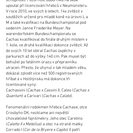
schopností. Pozornost odborníků na sebe
upoutal při licencování hřebců v Neumünsteru.
V roce 2010, ve svých 6 letech, 14x zvítězil v
soutěžích určené pro mladé koně na úrovni L a
M a také kvalifikaci na Bundeschampionat pod
vedením Janne Friederike Meyer. Na
warendorfském Bundeschampionatu se
Cachas kvalifikoval do finále druhým místem v
1. kole, ve druhé kvalifikaci dokonce zvítězil. Až
do svých 10 let sbíral Cachas úspěchy v
parkurech až do výšky 140 cm. Pak musel být
bohužel po fatálním úrazu v přepravníku
utracen. Přesto, že uhynul v tak mladém věku,
dokázal zplodit více než 500 registrovaných
hříbat a v Holštýnsku má dokonce tři
licentované syny:
Cachassini (
Cachas x Cassini I
), Caleo (
Cachas x
Quantum
) a Carivari (
Cachas x Calato
).
Fenomenální rodokmen hřebce Cachase, otce
Crosbyho DK, nezklame ani největší
chovatelské fajnšmekry. Jeho otec Caretino
(
Caletto II x Metellus
) a otec na straně matky
Corrado I (
Cor de la Bryere x Capitol I
) patří