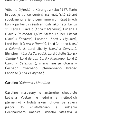
Lord
(
Ladykiller x Cottage Son xx
)
Vítěz holštýnského Körungu z roku 1967. Tento
hřebec je velice ceněný na mateřské straně
rodokmenu a je otcem mnohých úspěšných
koní v parkuru i všestrannosti, jako např. Livius
11, Lady H, Lavalo (
Lord x Marengo
), Lugana II
(
Lord x Raimond
) 1,60m Stefan Lauber, Literat
(
Lord x Farnese
), Lantaan (
Lord x Liguster
),
Lord Incipit (
Lord x Ronald
), Lord Calando (
Lord
x Calando I
), Lord Liberty (
Lord x Convent
),
Elmshorn (
Lord x Corvado
), Lord Caletto (
Lord x
Caletto I
), Lord de Lux (
Lord x Flamingo
), Lord Z
(
Lord x Calando I
), mimo jiné je otcem v
Čechách známého plemenného hřebec
Landose (
Lord x Calypso I
).
Caretino
(
Caletto II x Metellus
)
Caretino narozený u známého chovatele
Lothara Voelze, je jedním z nejlepších
plemeníků v holštýnském chovu. Se svými
jezdci Bo Kristoffersen a Ludgerm
Beerbaumem nasbíral mnoho vítězství a